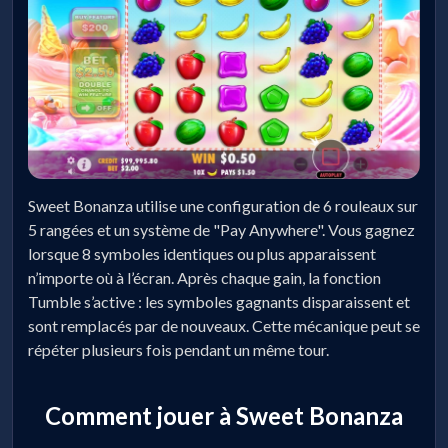
Sweet Bonanza utilise une configuration de 6 rouleaux sur
5 rangées et un système de "Pay Anywhere". Vous gagnez
lorsque 8 symboles identiques ou plus apparaissent
n’importe où à l’écran. Après chaque gain, la fonction
Tumble s’active : les symboles gagnants disparaissent et
sont remplacés par de nouveaux. Cette mécanique peut se
répéter plusieurs fois pendant un même tour.
Comment jouer à Sweet Bonanza