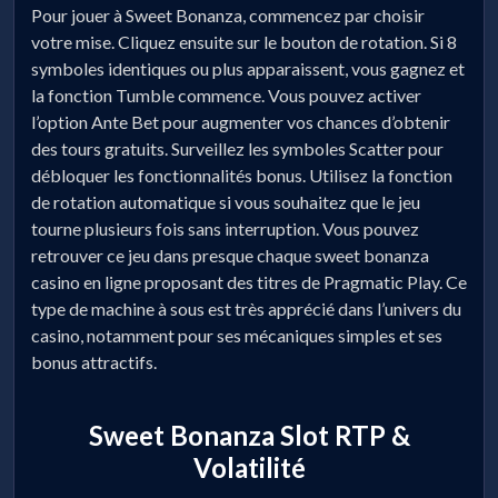
Pour jouer à Sweet Bonanza, commencez par choisir
votre mise. Cliquez ensuite sur le bouton de rotation. Si 8
symboles identiques ou plus apparaissent, vous gagnez et
la fonction Tumble commence. Vous pouvez activer
l’option Ante Bet pour augmenter vos chances d’obtenir
des tours gratuits. Surveillez les symboles Scatter pour
débloquer les fonctionnalités bonus. Utilisez la fonction
de rotation automatique si vous souhaitez que le jeu
tourne plusieurs fois sans interruption. Vous pouvez
retrouver ce jeu dans presque chaque sweet bonanza
casino en ligne proposant des titres de Pragmatic Play. Ce
type de machine à sous est très apprécié dans l’univers du
casino, notamment pour ses mécaniques simples et ses
bonus attractifs.
Sweet Bonanza Slot RTP &
Volatilité