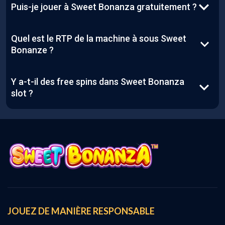
Puis-je jouer à Sweet Bonanza gratuitement ?
licence développé par Pragmatic
Oui, vous pouvez jouer à Sweet
Play.
Quel est le RTP de la machine à sous Sweet
Bonanza demo gratuitement sur notre
Bonanze ?
site.
Le RTP de Sweet-Bonanza est de
Y a-t-il des free spins dans Sweet Bonanza
96,5 %.
slot ?
Oui, le jeu propose un round de tours
gratuits déclenché par des symboles
Scatter.
JOUEZ DE MANIÈRE RESPONSABLE